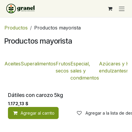
Ir al contenido
Productos
Productos mayorista
Productos mayorista
Aceites
Superalimentos
Frutos
Especial,
Azúcares y
Ha
secos
sales y
endulzantes
mo
condimentos
Dátiles con carozo 5kg
1.172,13
$
Agregar al carrito
Agregar a la lista de d