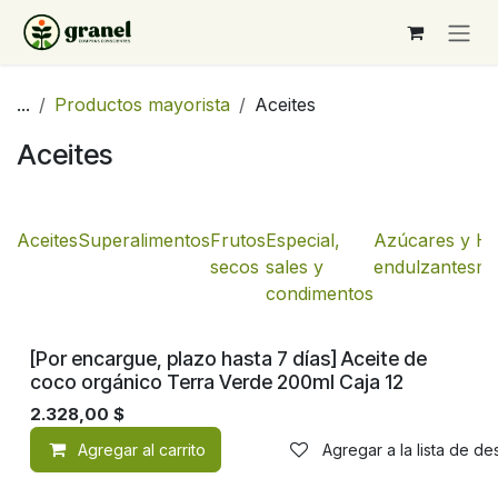
Ir al contenido
...
Productos mayorista
Aceites
Aceites
Aceites
Superalimentos
Frutos
Especial,
Azúcares y
Ha
secos
sales y
endulzantes
mo
condimentos
[Por encargue, plazo hasta 7 días] Aceite de
coco orgánico Terra Verde 200ml Caja 12
2.328,00
$
Agregar al carrito
Agregar a la lista de d