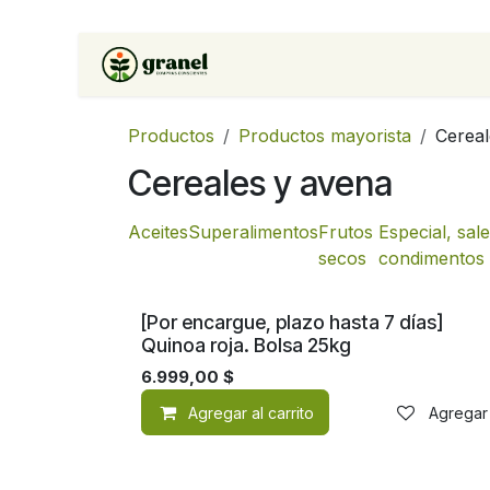
Ir al contenido
Inicio
Tienda
Soluciones 
Productos
Productos mayorista
Cereal
Cereales y avena
Aceites
Superalimentos
Frutos
Especial, sal
secos
condimentos
[Por encargue, plazo hasta 7 días]
Quinoa roja. Bolsa 25kg
6.999,00
$
Agregar al carrito
Agregar 