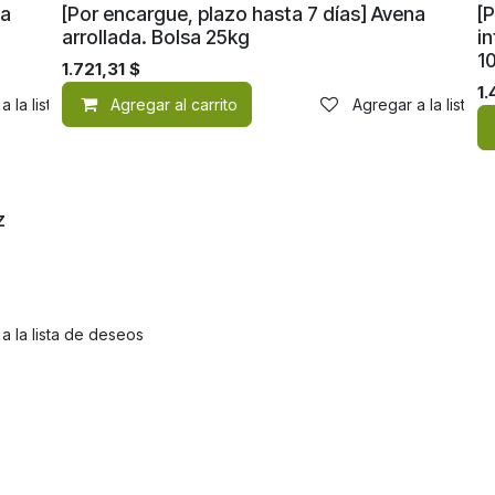
na
[Por encargue, plazo hasta 7 días] Avena
[P
arrollada. Bolsa 25kg
i
1
1.721,31
$
1
a la lista de deseos
Agregar al carrito
Agregar a la lista 
z
a la lista de deseos