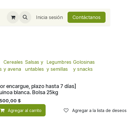
Inicia sesión
Contáctanos
Cereales
Salsas y
Legumbres
Golosinas
s
y avena
untables
y semillas
y snacks
or encargue, plazo hasta 7 días]
uinoa blanca. Bolsa 25kg
.500,00
$
de deseos
Agregar al carrito
Agregar a la lista de deseos