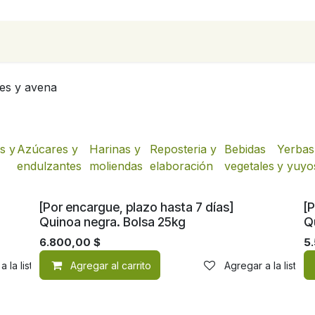
para empresas
Contáctanos
Recetas
es y avena
es y
Azúcares y
Harinas y
Reposteria y
Bebidas
Yerbas
endulzantes
moliendas
elaboración
vegetales
y yuyo
[Por encargue, plazo hasta 7 días]
[P
Quinoa negra. Bolsa 25kg
Q
6.800,00
$
5
a la lista de deseos
Agregar al carrito
Agregar a la lista 