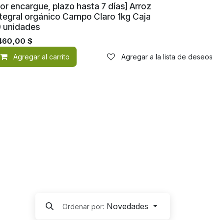
or encargue, plazo hasta 7 días] Arroz
ntegral orgánico Campo Claro 1kg Caja
0 unidades
.460,00
$
de deseos
Agregar al carrito
Agregar a la lista de deseos
Novedades
Ordenar por: