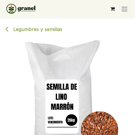
Ir al contenido
Legumbres y semillas