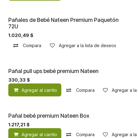
¡Nuevo!
Pañales de Bebé Nateen Premium Paquetón
72U
1.020,49
$
Compara
Agregar a la lista de deseos
¡Nuevo!
Pañal pull ups bebé premium Nateen
330,33
$
Agregar al carrito
Compara
Agregar a la
¡Nuevo!
Pañal bebé premium Nateen Box
1.217,21
$
Agregar al carrito
Compara
Agregar a la