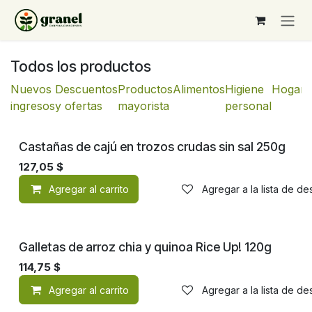
Ir al contenido
Todos los productos
Nuevos
Descuentos
Productos
Alimentos
Higiene
Hogar
ingresos
y ofertas
mayorista
personal
Castañas de cajú en trozos crudas sin sal 250g
127,05
$
Agregar al carrito
Agregar a la lista de d
¡Nuevo!
Galletas de arroz chia y quinoa Rice Up! 120g
114,75
$
Agregar al carrito
Agregar a la lista de d