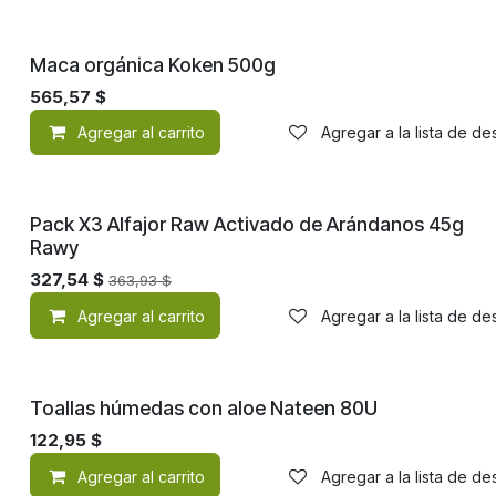
Orgánico
Maca orgánica Koken 500g
565,57
$
Agregar al carrito
Agregar a la lista de d
¡Nuevo!
Pack X3 Alfajor Raw Activado de Arándanos 45g
Rawy
327,54
$
363,93
$
Agregar al carrito
Agregar a la lista de d
¡Nuevo!
Toallas húmedas con aloe Nateen 80U
122,95
$
Agregar al carrito
Agregar a la lista de d