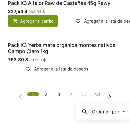
¡Nuevo!
Pack X3 Alfajor Raw de Castañas 45g Rawy
327,54
$
363,93
$
Agregar al carrito
Agregar a la lista de d
¡Nuevo!
Pack X3 Yerba mate orgánica montes nativos
Campo Claro 1kg
753,30
$
837,00
$
Agregar a la lista de deseos
1
2
3
4
…
43
Ordenar por