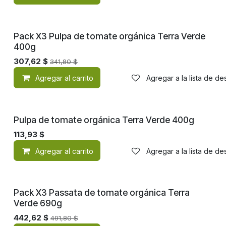
¡Nuevo!
Pack X3 Pulpa de tomate orgánica Terra Verde
400g
307,62
$
341,80
$
Agregar al carrito
Agregar a la lista de d
¡Nuevo!
Pulpa de tomate orgánica Terra Verde 400g
113,93
$
Agregar al carrito
Agregar a la lista de d
¡Nuevo!
Pack X3 Passata de tomate orgánica Terra
Verde 690g
442,62
$
491,80
$