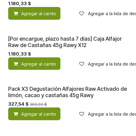
1.180,33
$
Agregar al carrito
Agregar a la lista de d
¡Nuevo!
[Por encargue, plazo hasta 7 días] Caja Alfajor
Raw de Castañas 45g Rawy X12
1.180,33
$
Agregar al carrito
Agregar a la lista de d
¡Nuevo!
Pack X3 Degustación Alfajores Raw Activado de
limón, cacao y castañas 45g Rawy
327,54
$
363,93
$
Agregar al carrito
Agregar a la lista de d