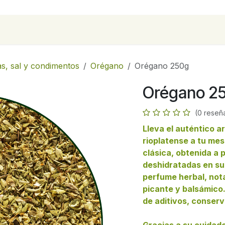
para empresas
Contáctanos
Recetas
as, sal y condimentos
Orégano
Orégano 250g
Orégano 2
(0 reseñ
Lleva el auténtico a
rioplatense a tu me
clásica, obtenida a 
deshidratadas en su
perfume herbal, not
picante y balsámico.
de aditivos, conserv