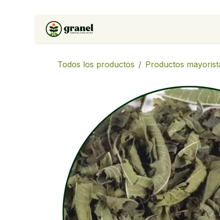
Ir al contenido
Inicio
Tienda
Soluciones 
Todos los productos
Productos mayorist