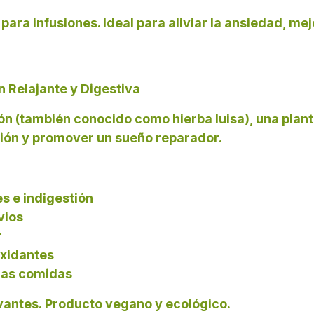
ara infusiones. Ideal para aliviar la ansiedad, mejo
n Relajante y Digestiva
ón (también conocido como hierba luisa), una plant
tión y promover un sueño reparador.
s e indigestión
vios
r
oxidantes
 las comidas
vantes.
Producto vegano y ecológico.