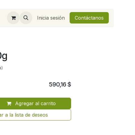
Inicia sesión
Contáctanos
0g
a)
590,16
$
Agregar al carrito
r a la lista de deseos