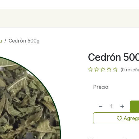
para empresas
Contáctanos
Recetas
a
Cedrón 500g
Cedrón 50
(0 reseñ
Precio
Agrega