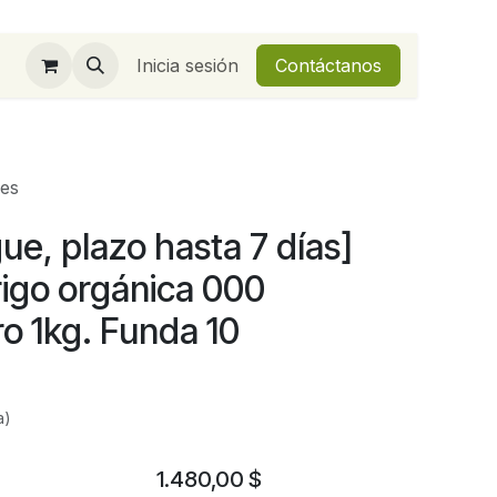
Inicia sesión
Contáctanos
des
ue, plazo hasta 7 días]
rigo orgánica 000
o 1kg. Funda 10
a)
1.480,00
$