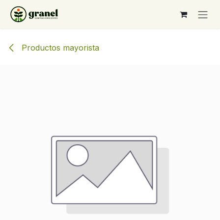
Ir al contenido
Productos mayorista