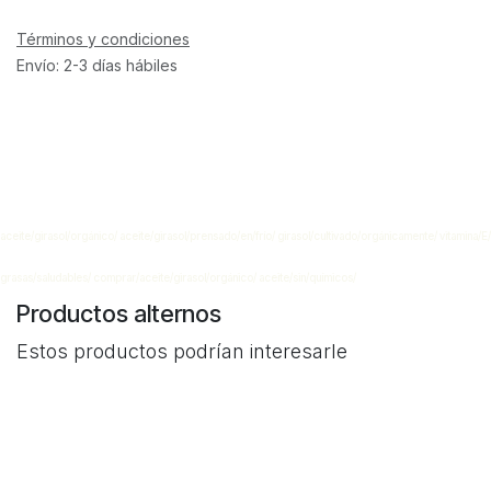
Términos y condiciones
Envío: 2-3 días hábiles
aceite/girasol/orgánico/ aceite/girasol/prensado/en/frío/ girasol/cultivado/orgánicamente/ vitamina/E/
grasas/saludables/ comprar/aceite/girasol/orgánico/ aceite/sin/químicos/
Productos alternos
Estos productos podrían interesarle