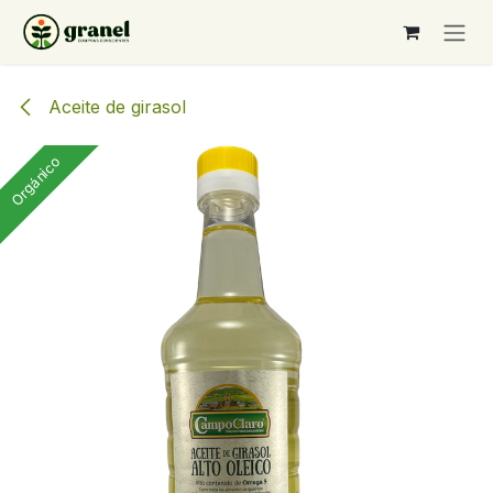
Ir al contenido
Aceite de girasol
Orgánico