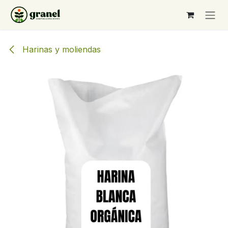
Ir al contenido
Harinas y moliendas