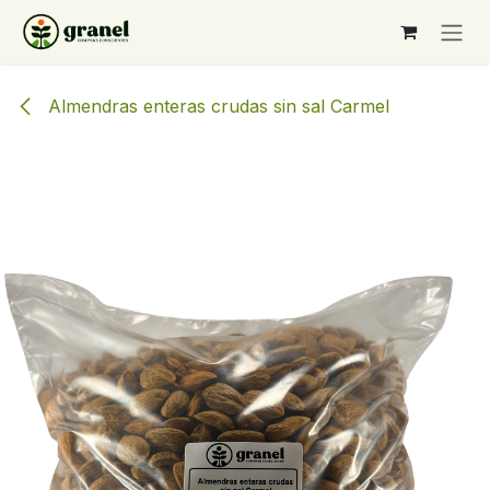
Ir al contenido
Almendras enteras crudas sin sal Carmel