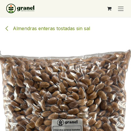
Ir al contenido
Almendras enteras tostadas sin sal