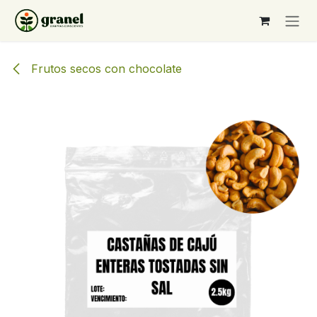
Ir al contenido
Frutos secos con chocolate