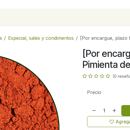
para empresas
Contáctanos
Recetas
a
Especial, sales y condimentos
[Por encargue, plazo 
[Por encarg
Pimienta d
(0 reseñ
Precio
Agrega