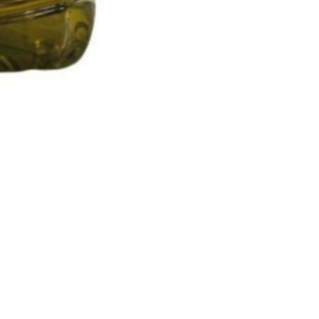
a virgen extra organico aceite de oliva bio prensado en fr