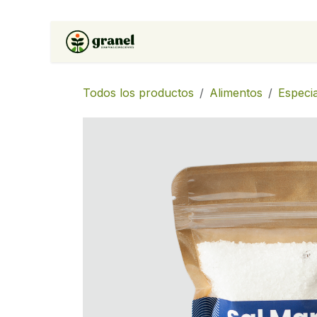
Ir al contenido
Inicio
Tienda
Soluciones 
Todos los productos
Alimentos
Especi