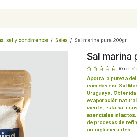
para empresas
Contáctanos
Recetas
as, sal y condimentos
Sales
Sal marina pura 200gr
Sal marina
(0 reseñ
Aporta la pureza del
comidas con Sal Mar
Uruguaya. Obtenida 
evaporación natural 
viento, esta sal con
esenciales intactos.
de procesos de refin
antiaglomerantes.