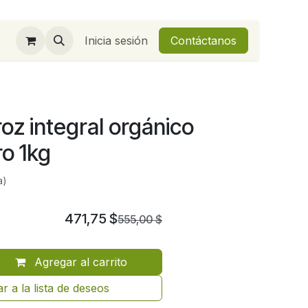
Inicia sesión
Contáctanos
oz integral orgánico
o 1kg
a)
471,75
$
555,00
$
Agregar al carrito
r a la lista de deseos