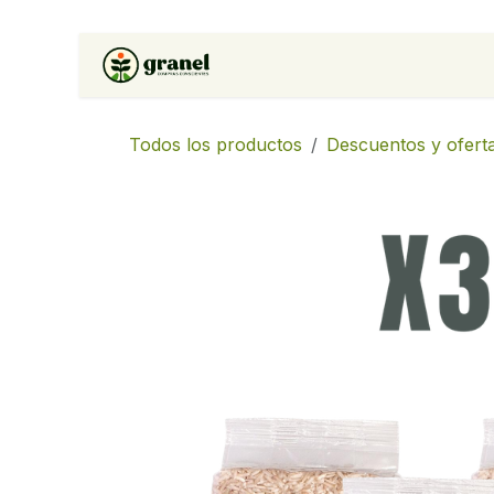
Ir al contenido
Inicio
Tienda
Soluciones 
Todos los productos
Descuentos y ofert