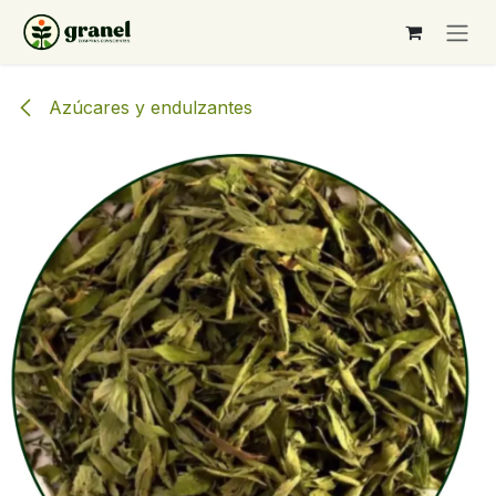
Ir al contenido
Azúcares y endulzantes