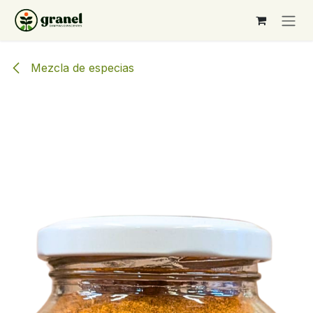
Ir al contenido
Mezcla de especias