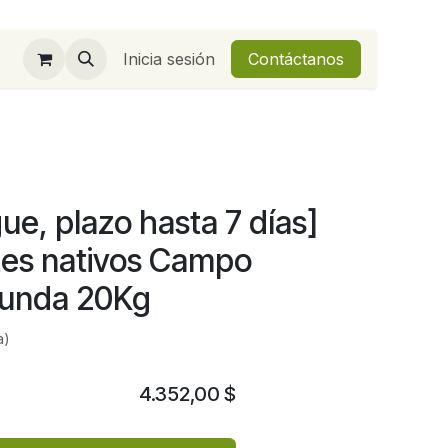
Inicia sesión
Contáctanos
ue, plazo hasta 7 días]
es nativos Campo
 Funda 20Kg
a)
4.352,00
$