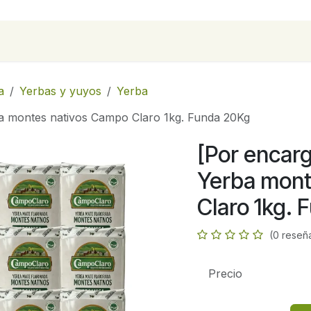
para empresas
Contáctanos
Recetas
a
Yerbas y yuyos
Yerba
ba montes nativos Campo Claro 1kg. Funda 20Kg
[Por encarg
Yerba mont
Claro 1kg.
(0 reseñ
Precio