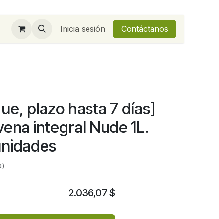
Inicia sesión
Contáctanos
ue, plazo hasta 7 días]
ena integral Nude 1L.
unidades
a)
2.036,07
$