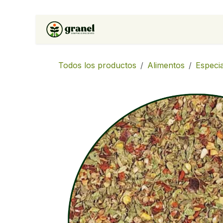
Ir al contenido
Inicio
Tienda
Soluciones 
Todos los productos
Alimentos
Especi