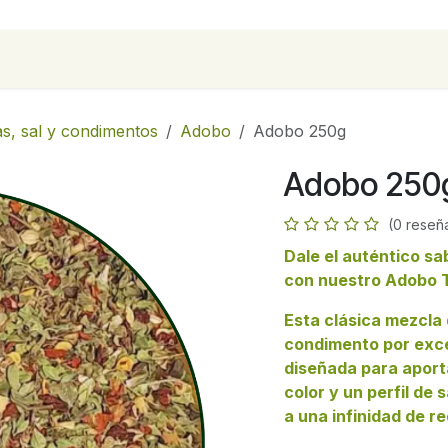
para empresas
Contáctanos
Recetas
as, sal y condimentos
Adobo
Adobo 250g
Adobo 250
(0 reseñ
Dale el auténtico sa
con nuestro Adobo 
Esta clásica mezcla
condimento por exce
diseñada para aporta
color y un perfil de 
a una infinidad de r