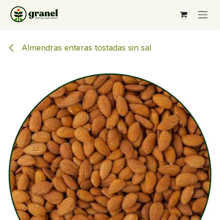
Ir al contenido
Almendras enteras tostadas sin sal