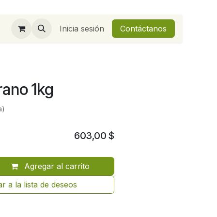
Inicia sesión
Contáctanos
rano 1kg
a)
603,00
$
Agregar al carrito
r a la lista de deseos