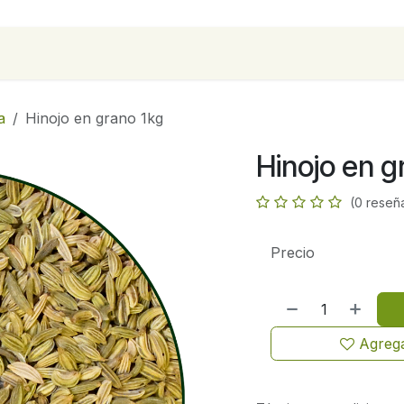
para empresas
Contáctanos
Recetas
a
Hinojo en grano 1kg
Hinojo en g
(0 reseñ
Precio
Agrega