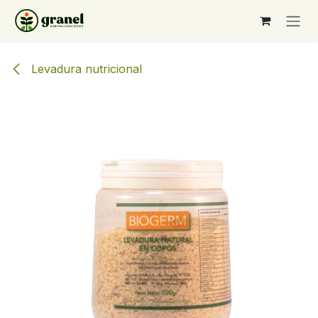
Ir al contenido
Levadura nutricional