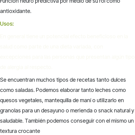
Función
neuro predictiva
por medio de su rol como
antioxidante.
Usos:
En general tiene un potencial efecto beneficioso en la
salud como parte de una dieta variada, con
excepciones para las personas que presentan algún tipo
de
alergia
al respecto.
Se encuentran muchos tipos de recetas tanto dulces
como saladas. Podemos elaborar tanto leches como
quesos vegetales, mantequilla de maní o utilizarlo en
granolas para un desayuno o merienda o snack natural y
saludable. También podemos conseguir con el mismo un
textura crocante