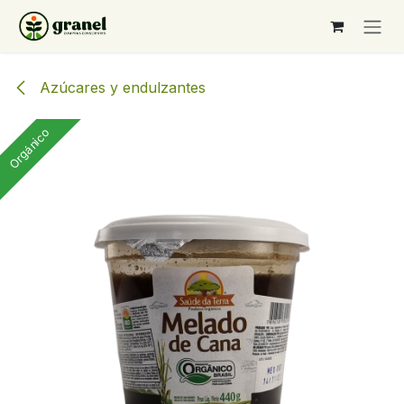
Ir al contenido
Azúcares y endulzantes
Orgánico