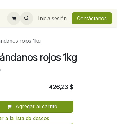
Inicia sesión
Contáctanos
ándanos rojos 1kg
ándanos rojos 1kg
a)
426,23
$
Agregar al carrito
r a la lista de deseos