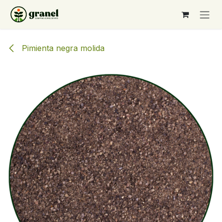
Ir al contenido
Pimienta negra molida