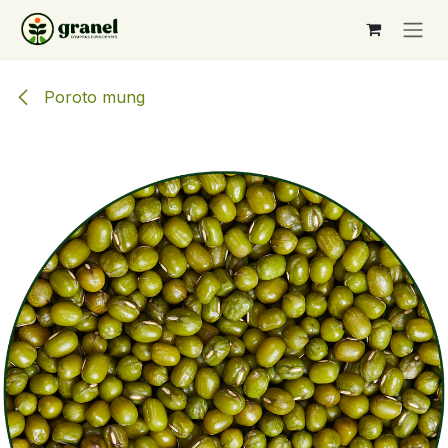
Ir al contenido
Poroto mung