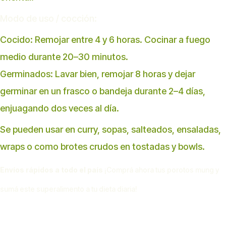
Modo de uso / cocción:
Cocido: Remojar entre 4 y 6 horas. Cocinar a fuego
medio durante 20–30 minutos.
Germinados: Lavar bien, remojar 8 horas y dejar
germinar en un frasco o bandeja durante 2–4 días,
enjuagando dos veces al día.
Se pueden usar en curry, sopas, salteados, ensaladas,
wraps o como brotes crudos en tostadas y bowls.
Envíos rápidos a todo el país
¡Comprá ahora tus porotos mung y
sumá este superalimento a tu dieta diaria!