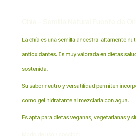
Chía – Semilla Natural Fuente de Om
La chía es una semilla ancestral altamente nut
antioxidantes. Es muy valorada en dietas salu
sostenida.
Su sabor neutro y versatilidad permiten incorp
como gel hidratante al mezclarla con agua.
Es apta para dietas veganas, vegetarianas y s
Modo de uso / cocción: