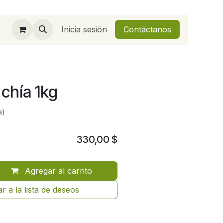
Inicia sesión
Contáctanos
 chía 1kg
a)
330,00
$
Agregar al carrito
r a la lista de deseos