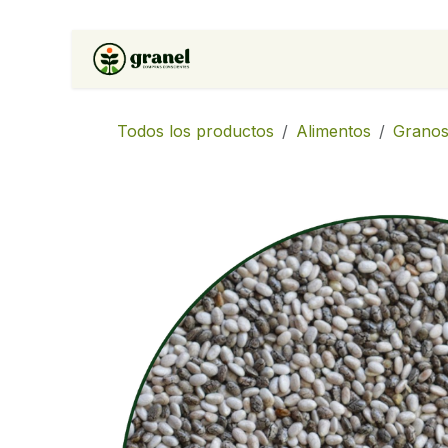
Ir al contenido
Inicio
Tienda
Soluciones 
Todos los productos
Alimentos
Granos