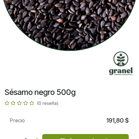
Sésamo negro 500g
(0 reseña)
191,80
$
Precio