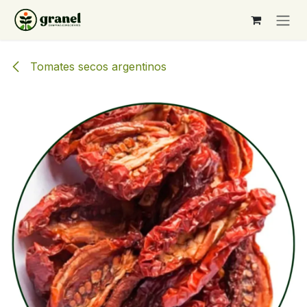
Ir al contenido
Tomates secos argentinos