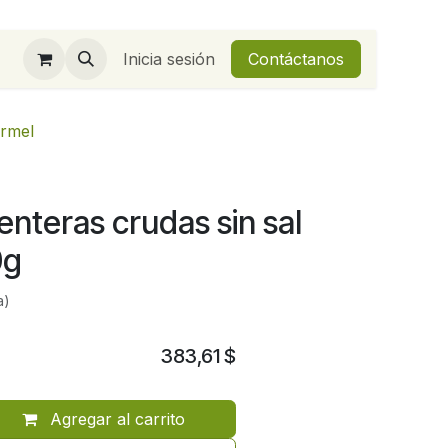
Inicia sesión
Contáctanos
armel
nteras crudas sin sal
0g
a)
383,61
$
Agregar al carrito