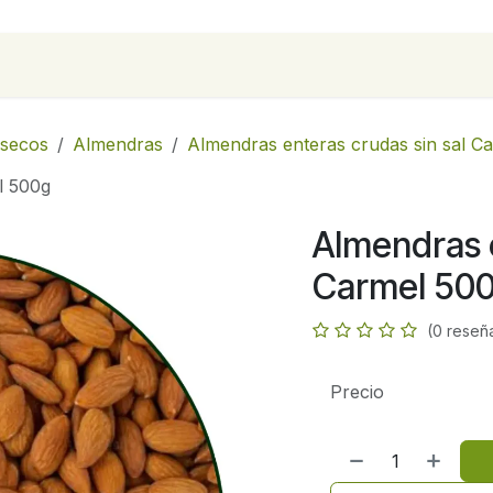
para empresas
Contáctanos
Recetas
 secos
Almendras
Almendras enteras crudas sin sal C
l 500g
Almendras e
Carmel 50
(0 reseñ
Precio