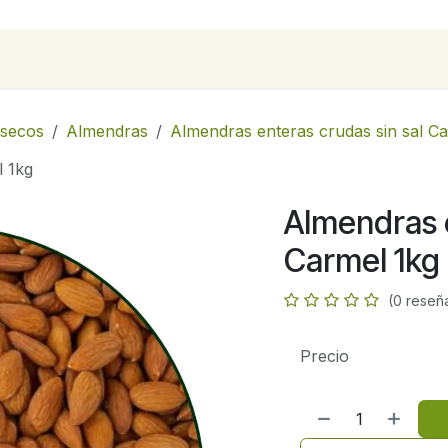
para empresas
Contáctanos
Recetas
 secos
Almendras
Almendras enteras crudas sin sal C
l 1kg
Almendras e
Carmel 1kg
(0 reseñ
Precio