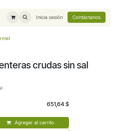
Inicia sesión
Contáctanos
armel
nteras crudas sin sal
a)
651,64
$
Agregar al carrito