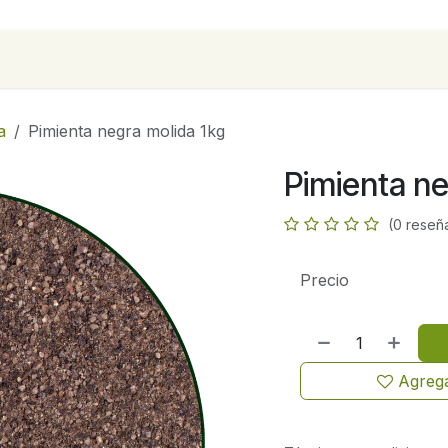
para empresas
Contáctanos
Recetas
a
Pimienta negra molida 1kg
Pimienta ne
(0 reseñ
Precio
Agrega