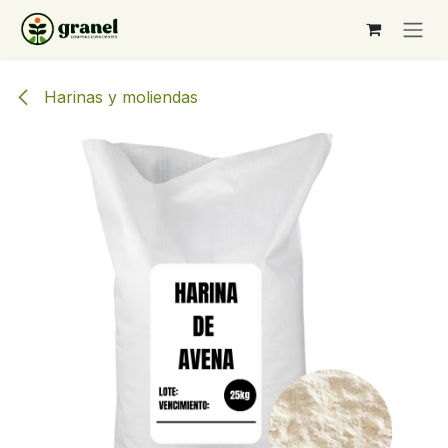
Ir al contenido
Harinas y moliendas