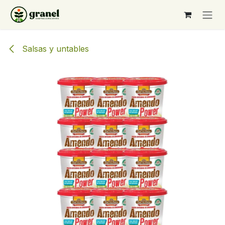
Ir al contenido
Salsas y untables