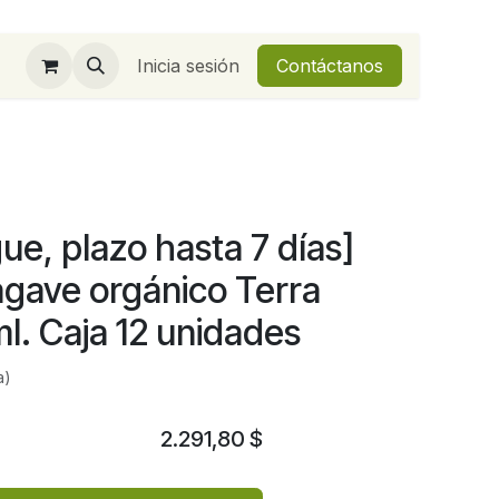
Inicia sesión
Contáctanos
ue, plazo hasta 7 días]
agave orgánico Terra
l. Caja 12 unidades
a)
2.291,80
$