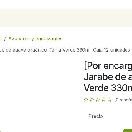
para empresas
Contáctanos
Recetas
a
Azúcares y endulzantes
be de agave orgánico Terra Verde 330ml. Caja 12 unidades
[Por encarg
Jarabe de 
Verde 330m
(0 reseñ
Precio