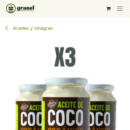
Ir al contenido
Aceites y vinagres