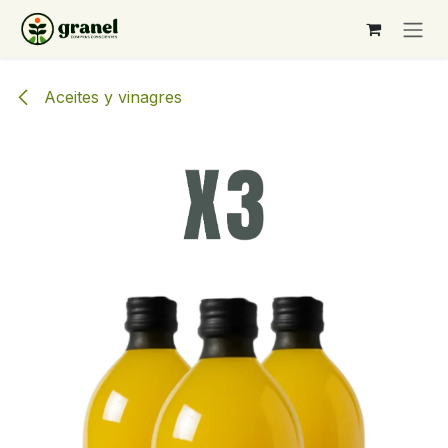
Ir al contenido
Aceites y vinagres