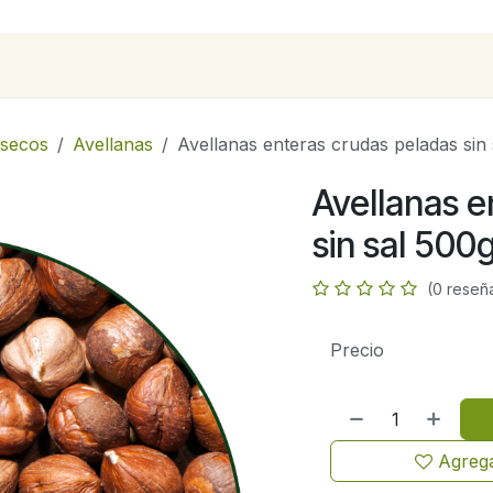
para empresas
Contáctanos
Recetas
 secos
Avellanas
Avellanas enteras crudas peladas sin
Avellanas e
sin sal 500
(0 reseñ
Precio
Agrega