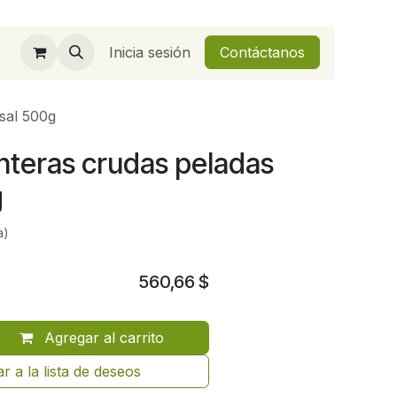
Inicia sesión
Contáctanos
 sal 500g
nteras crudas peladas
g
a)
560,66
$
Agregar al carrito
r a la lista de deseos