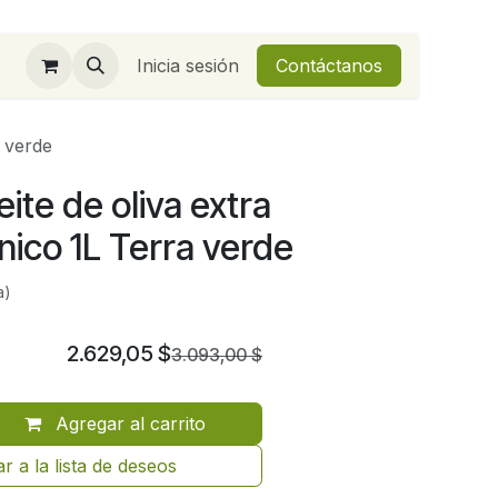
Inicia sesión
Contáctanos
a verde
ite de oliva extra
nico 1L Terra verde
a)
2.629,05
$
3.093,00
$
Agregar al carrito
r a la lista de deseos