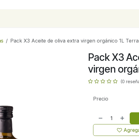
para empresas
Contáctanos
Recetas
as
Pack X3 Aceite de oliva extra virgen orgánico 1L Terr
Pack X3 Ace
virgen orgá
(0 reseñ
Precio
Agrega