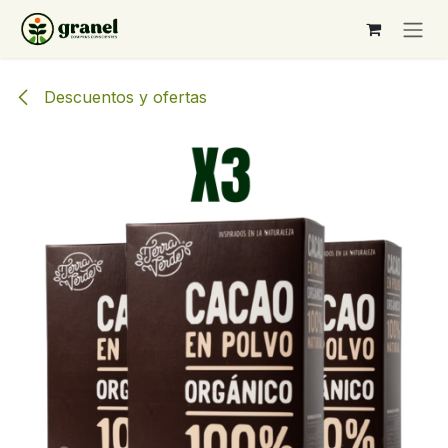
Ir al contenido
Descuentos y ofertas