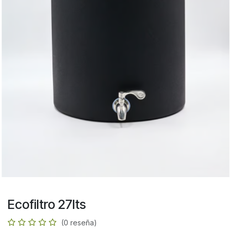
Ecofiltro 27lts
(0 reseña)