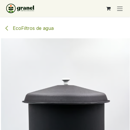
Ir al contenido
EcoFiltros de agua