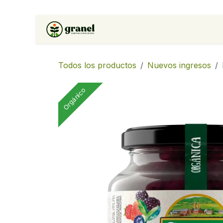
Ir al contenido
Inicio
Tienda
Soluciones 
Todos los productos
Nuevos ingresos
Orgánico