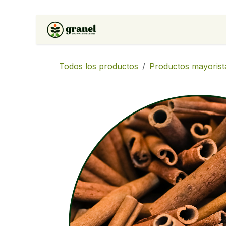
Ir al contenido
Inicio
Tienda
Soluciones 
Todos los productos
Productos mayorist