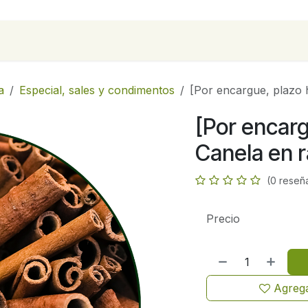
para empresas
Contáctanos
Recetas
a
Especial, sales y condimentos
[Por encargue, plazo 
[Por encarg
Canela en 
(0 reseñ
Precio
Agrega