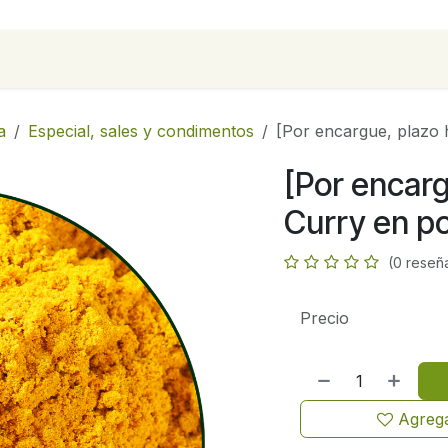
para empresas
Contáctanos
Recetas
a
Especial, sales y condimentos
[Por encargue, plazo 
[Por encarg
Curry en p
(0 reseñ
Precio
Agrega