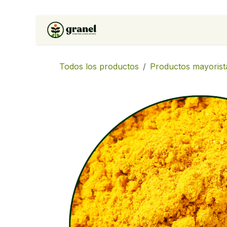
Ir al contenido
Inicio
Tienda
Soluciones 
Todos los productos
Productos mayorist