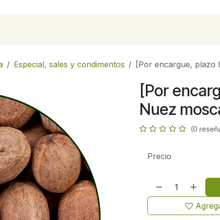
para empresas
Contáctanos
Recetas
a
Especial, sales y condimentos
[Por encargue, plazo 
[Por encarg
Nuez mosca
(0 reseñ
Precio
Agrega